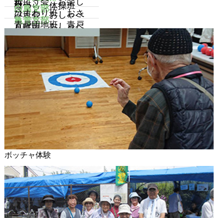
歩こう会、お楽し
ち班
班
はつらつ体操班
白鳥支部
ひまわり班、おさ
み班会、おしゃべ
亀青支部
青戸団地班、青戸
んぽ班、おしゃべ
り班、
さくら班、亀有班
り班、民商白鳥班
ボッチャ体験