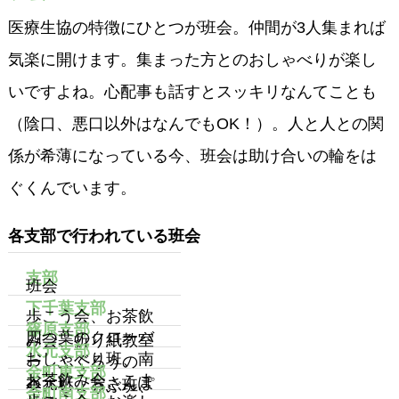
医療生協の特徴にひとつが班会。仲間が3人集まれば
気楽に開けます。集まった方とのおしゃべりが楽し
いですよね。心配事も話すとスッキリなんてことも
（陰口、悪口以外はなんでもOK！）。人と人との関
係が希薄になっている今、班会は助け合いの輪をは
ぐくんでいます。
各支部で行われている班会
支部
班会
下千葉支部
歩こう会、お茶飲
篠原支部
四つ葉のクローバ
み会、折り紙教室
水元支部
おしゃべり班、南
ー、ふくろうの
金町東支部
お茶飲み会、こま
水元班、おさんぽ
会、しょうぶ班、
金町南支部